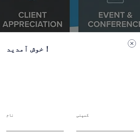
خوش آمدید！
کمپنی
نام