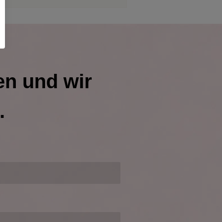
en und wir
.