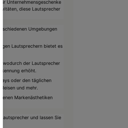
kt für Unternehmensgeschenke
ivitäten, diese Lautsprecher
h verschiedenen Umgebungen
igen Lautsprechern bietet es
, wodurch der Lautsprecher
rkennung erhöht.
ways oder den täglichen
 Reisen und mehr.
hiedenen Markenästhetiken
-Lautsprecher und lassen Sie