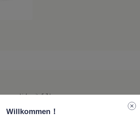
Lieferzeit
:
5-7days
Willkommen！
ßgeschneiderte Geschenke, um die Markenbekanntheit zu st
th Lautsprecher ist eine außergewöhnliche Wahl. Mit der M