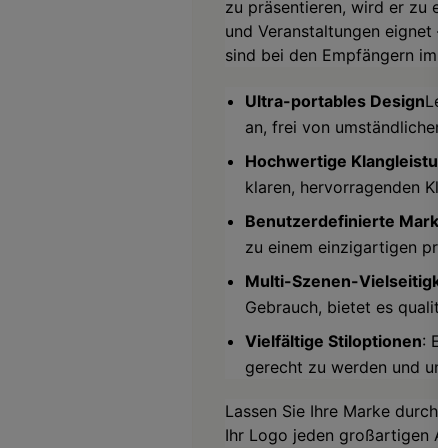
zu präsentieren, wird er zu 
und Veranstaltungen eignet –
sind bei den Empfängern imme
Ultra-portables Design
Le
an, frei von umständliche
Hochwertige Klangleistu
klaren, hervorragenden Kla
Benutzerdefinierte Mar
zu einem einzigartigen pr
Multi-Szenen-Vielseitigke
Gebrauch, bietet es quali
Vielfältige Stiloptionen
: E
gerecht zu werden und unt
Lassen Sie Ihre Marke durch 
Ihr Logo jeden großartigen 