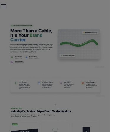
Startseite
Lanyard & Webbing
Schnelllade-Kabel
USB-Laufwerk
Bluetooth-Lautsprecher
Kontaktiere uns