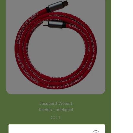
Jacquard-Webart
Telefon-Ladekabel
CC-1