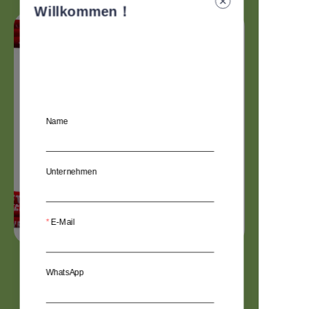
Willkommen！
Name
Unternehmen
E-Mail
4-in-1 Jacquard-Webart
WhatsApp
Telefon-Ladekabel
CC-3