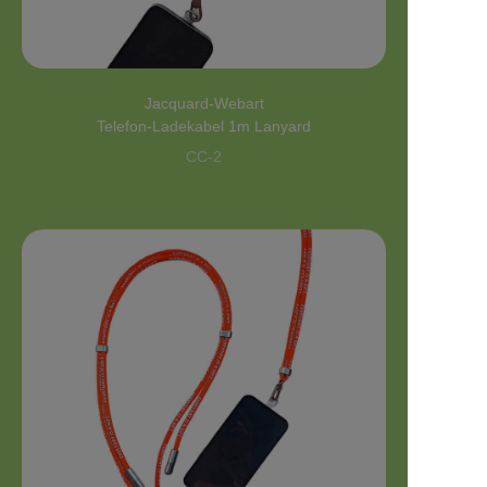
Jacquard-Webart
Telefon-Ladekabel 1m Lanyard
CC-2