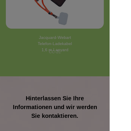
Jacquard-Webart
Telefon-Ladekabel
1,6 m Lanyard
CC-2L
Hinterlassen Sie Ihre
Informationen und wir werden
Sie kontaktieren.