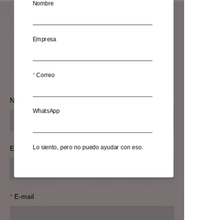
Nombre
Deja tu información y nos
Empresa
pondremos en contacto
contigo.
Correo
Nombre
WhatsApp
Lo siento, pero no puedo ayudar con eso.
Empresa
E-mail